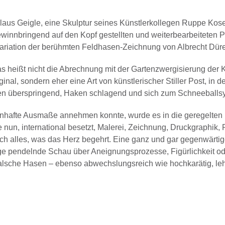
Klaus Geigle, eine Skulptur seines Künstlerkollegen Ruppe Kos
winnbringend auf den Kopf gestellten und weiterbearbeiteten Pl
ariation der berühmten Feldhasen-Zeichnung von Albrecht Dürer 
as heißt nicht die Abrechnung mit der Gartenzwergisierung der K
al, sondern eher eine Art von künstlerischer Stiller Post, in de
zen überspringend, Haken schlagend und sich zum Schneeballsy
nenhafte Ausmaße annehmen konnte, wurde es in die geregelten
 nun, international besetzt, Malerei, Zeichnung, Druckgraphik,
ach alles, was das Herz begehrt. Eine ganz und gar gegenwärti
ege pendelnde Schau über Aneignungsprozesse, Figürlichkeit od
falsche Hasen – ebenso abwechslungsreich wie hochkarätig, lehr