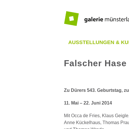
Zum
Inhalt
springen
AUSSTELLUNGEN & KU
Falscher Hase 
Zeige
grösseres
Zu Dürers 543. Geburtstag, z
Bild
11. Mai – 22. Juni 2014
Mit Occa de Fries, Klaus Geigle
Anne Kückelhaus, Thomas Prauts