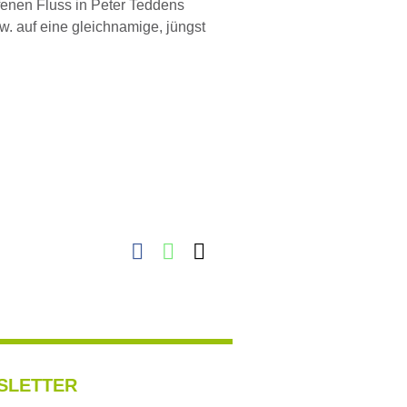
ufenen Fluss in Peter Teddens
 auf eine gleichnamige, jüngst
Facebook
WhatsApp
E-
Mail
SLETTER