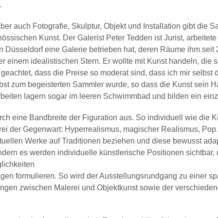
.
er auch Fotografie, Skulptur, Objekt und Installation gibt die
nössischen Kunst. Der Galerist Peter Tedden ist Jurist, arbeite
 in Düsseldorf eine Galerie betrieben hat, deren Räume ihm seit
er einem idealistischen Stern. Er wollte mit Kunst handeln, die
geachtet, dass die Preise so moderat sind, dass ich mir selbst d
elbst zum begeisterten Sammler wurde, so dass die Kunst sein 
rbeiten lagern sogar im leeren Schwimmbad und bilden ein ein
h eine Bandbreite der Figuration aus. So individuell wie die K
lerei der Gegenwart: Hyperrealismus, magischer Realismus, Pop 
tuellen Werke auf Traditionen beziehen und diese bewusst adapt
ern es werden individuelle künstlerische Positionen sichtbar, 
lichkeiten
gen formulieren. So wird der Ausstellungsrundgang zu einer 
ngen zwischen Malerei und Objektkunst sowie der verschieden