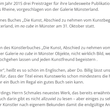
im Jahr 2015 drei Preisträger für ihre landesweite Publikati
s Rheine, vorgeschlagen von der Galerie Münsterland.
seines Buches „Die Kunst, Abschied zu nehmen vom Kunstbegr
terland, im
no cube
in Münster am 31. Oktober statt.
ion des Künstlerbuches „Die Kunst, Abschied zu nehmen vom
 der Galerie
no cube
in Münster Objekte, nicht wirklich Bild, 
hochgehen lassen und jeden Kunstfreund begeistern .
er”, heißt es so schön im Englischen, aber Do. Billig lässt un
für, dass der Titel eines Kunstwerks schon mindestens die h
ur ein Buch im Regal ein gutes Buch sein kann.
lerdings Herrn Schmales neuestes Werk, das bereits erwähnt
h darin gibt es nicht allzuviel zu lesen – aber einiges zu
er Künstler nach eigenem Bekunden damit die endgültige Ant