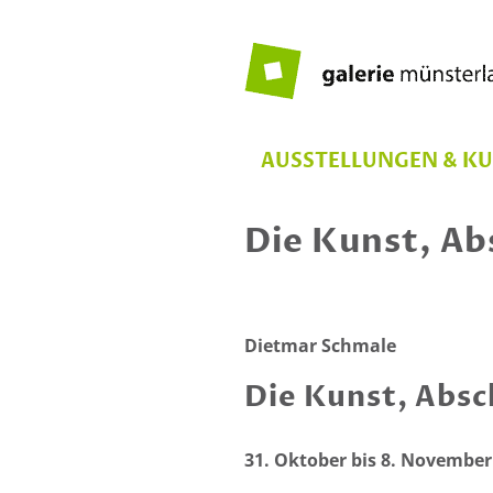
Zum
Inhalt
springen
AUSSTELLUNGEN & K
Die Kunst, A
Zeige
grösseres
Dietmar Schmale
Bild
Die Kunst, Abs
31. Oktober bis 8. November