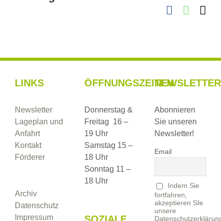
Facebook
Whats
E-
Ma
LINKS
ÖFFNUNGSZEITEN
NEWSLETTER
Newsletter
Donnerstag &
Abonnieren
Lageplan und
Freitag 16 –
Sie unseren
Anfahrt
19 Uhr
Newsletter!
Kontakt
Samstag 15 –
Email
Förderer
18 Uhr
Sonntag 11 –
18 Uhr
Indem Sie
Archiv
fortfahren,
akzeptieren SIe
Datenschutz
unsere
Impressum
SOZIALE
Datenschutzerklärun