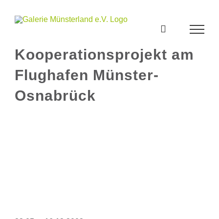
Zum
Inhalt
springen
black-box
Kooperationsprojekt am
Flughafen Münster-
Osnabrück
Zeige
grösseres
Bild