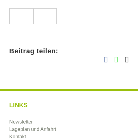
Beitrag teilen:
Facebook
Whats
E-
Ma
LINKS
Newsletter
Lageplan und Anfahrt
Kontakt