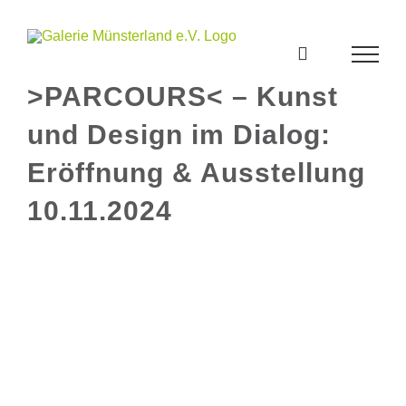
Zum
Inhalt
springen
>PARCOURS< – Kunst
und Design im Dialog:
Eröffnung & Ausstellung
10.11.2024
Zeige
grösseres
Bild