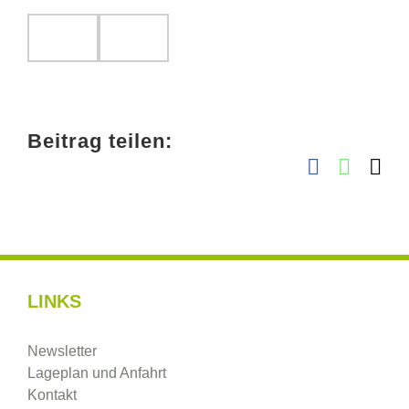
Beitrag teilen:
Facebook
Whats
E-
Ma
LINKS
Newsletter
Lageplan und Anfahrt
Kontakt