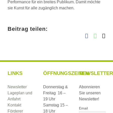
Performance für ein breites Publikum. Damit möchte
sie Kunst für alle zugänglich machen.
Beitrag teilen:
Facebook
Whats
E-
Ma
LINKS
ÖFFNUNGSZEITEN
NEWSLETTER
Newsletter
Donnerstag &
Abonnieren
Lageplan und
Freitag 16 –
Sie unseren
Anfahrt
19 Uhr
Newsletter!
Kontakt
Samstag 15 –
Email
Förderer
18 Uhr