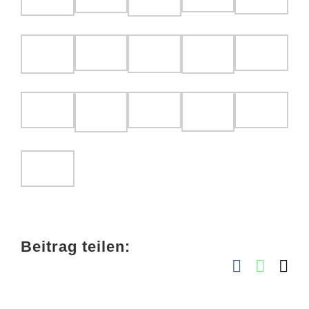
Beitrag teilen:
Facebook
Whats
E-
Ma