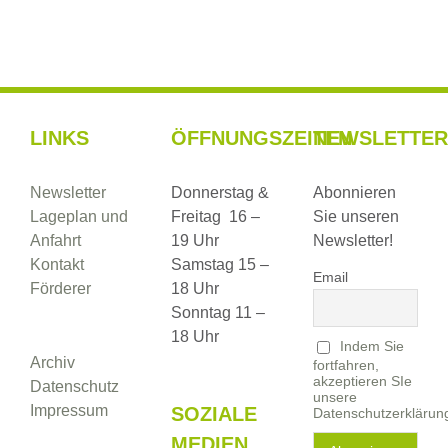
Ma
LINKS
ÖFFNUNGSZEITEN
NEWSLETTER
Newsletter
Donnerstag &
Abonnieren
Lageplan und
Freitag 16 –
Sie unseren
Anfahrt
19 Uhr
Newsletter!
Kontakt
Samstag 15 –
Email
Förderer
18 Uhr
Sonntag 11 –
18 Uhr
Indem Sie
Archiv
fortfahren,
akzeptieren SIe
Datenschutz
unsere
Impressum
SOZIALE
Datenschutzerklärun
MEDIEN