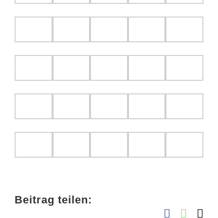
Beitrag teilen:
Facebook
Whats
E-