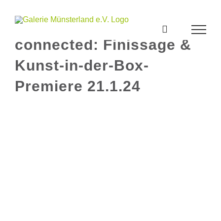
Zum
Inhalt
springen
connected: Finissage &
Kunst-in-der-Box-
Premiere 21.1.24
Zeige
grösseres
Bild